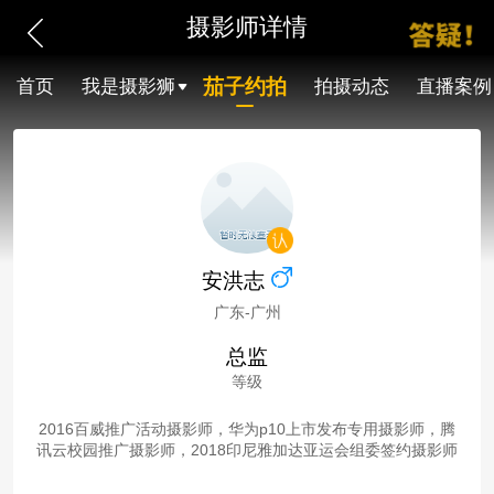
摄影师详情
茄子约拍
首页
我是摄影狮
拍摄动态
直播案例
安洪志
广东-广州
总监
等级
2016百威推广活动摄影师，华为p10上市发布专用摄影师，腾
讯云校园推广摄影师，2018印尼雅加达亚运会组委签约摄影师