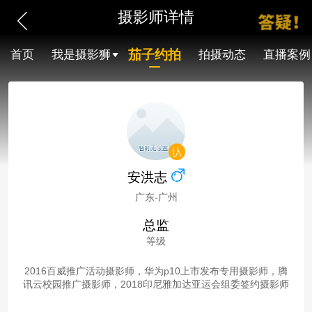
摄影师详情
茄子约拍
首页
我是摄影狮
拍摄动态
直播案例
安洪志
广东-广州
总监
等级
2016百威推广活动摄影师，华为p10上市发布专用摄影师，腾
讯云校园推广摄影师，2018印尼雅加达亚运会组委签约摄影师