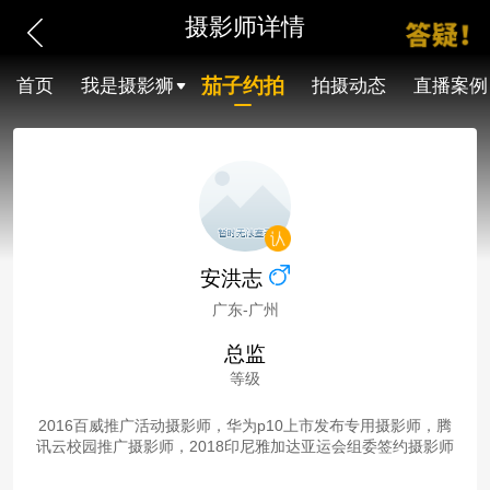
摄影师详情
茄子约拍
首页
我是摄影狮
拍摄动态
直播案例
安洪志
广东-广州
总监
等级
2016百威推广活动摄影师，华为p10上市发布专用摄影师，腾
讯云校园推广摄影师，2018印尼雅加达亚运会组委签约摄影师