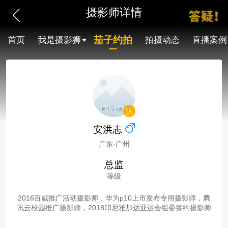
摄影师详情
茄子约拍
首页
我是摄影狮
拍摄动态
直播案例
安洪志
广东-广州
总监
等级
2016百威推广活动摄影师，华为p10上市发布专用摄影师，腾
讯云校园推广摄影师，2018印尼雅加达亚运会组委签约摄影师