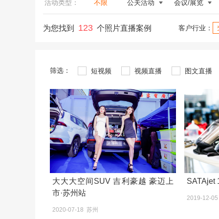
活动类型：
不限
公关活动
会议/展览
123
为您找到
个照片直播案例
客户行业：
筛选：
短视频
视频直播
图文直播
大大大空间SUV 吉利豪越 豪迈上
SATAje
市·苏州站
2019-12-0
2020-07-18 苏州