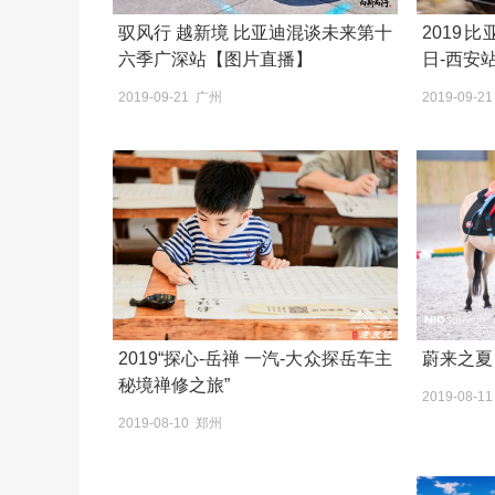
驭风行 越新境 比亚迪混谈未来第十
2019比亚迪Ra
六季广深站【图片直播】
日-西安
2019-09-21 广州
2019-09-2
2019“探心-岳禅 一汽-大众探岳车主
蔚来之夏 
秘境禅修之旅”
2019-08-1
2019-08-10 郑州