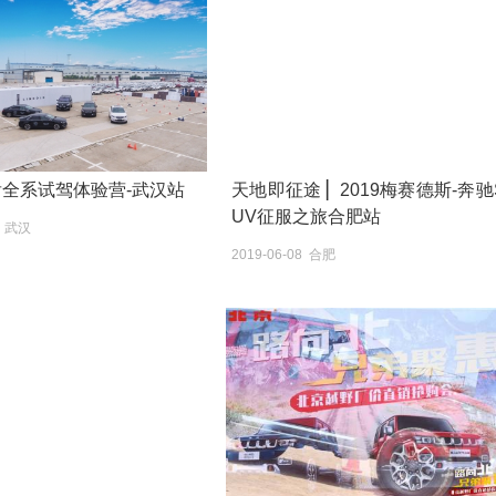
林肯全系试驾体验营-武汉站
天地即征途 ▏2019梅赛德斯-奔驰
UV征服之旅合肥站
0 武汉
2019-06-08 合肥