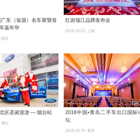
首届广东（翁源）名车展暨首
红岩瑞江品牌发布会
车嘉年华
2019-10-23 上海
4 韶关
北区圣诞巡游 — 烟台站
2018中国•青岛二手车出口国际
坛
5 烟台
2018-10-16 青岛