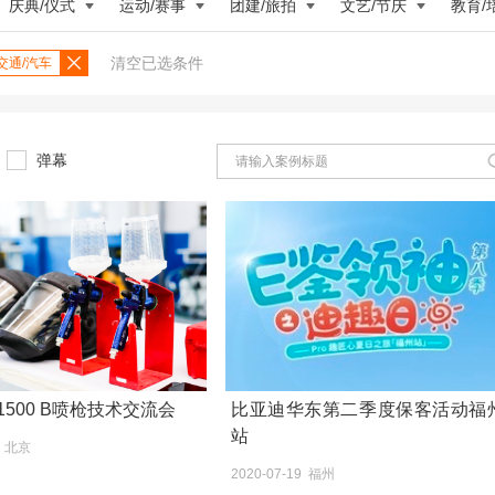
庆典/仪式
运动/赛事
团建/旅拍
文艺/节庆
教育/
清空已选条件
交通/汽车
弹幕
t 1500 B喷枪技术交流会
比亚迪华东第二季度保客活动福
站
5 北京
2020-07-19 福州