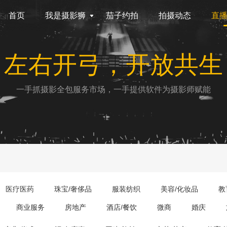
首页
我是摄影狮
茄子约拍
拍摄动态
直
左右开弓，开放共生
一手抓摄影全包服务市场，一手提供软件为摄影师赋能
医疗医药
珠宝/奢侈品
服装纺织
美容/化妆品
教
商业服务
房地产
酒店/餐饮
微商
婚庆