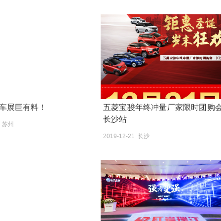
车展巨有料！
五菱宝骏年终冲量厂家限时团购会
长沙站
0 苏州
2019-12-21 长沙