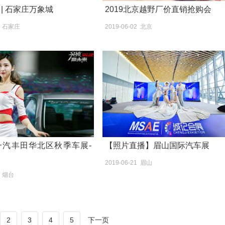
 | 石家庄万象城
2019北京越野厂价直销抢购会
29 石家庄
2019-06-02 北京
年一汽丰田华北区秋季车展-
【照片直播】眉山国际汽车展
2019-06-21 眉山
5 烟台
2
3
4
5
下一页