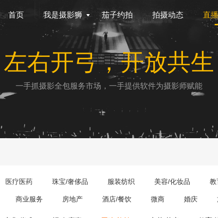
首页
我是摄影狮
茄子约拍
拍摄动态
直
左右开弓，开放共生
一手抓摄影全包服务市场，一手提供软件为摄影师赋能
医疗医药
珠宝/奢侈品
服装纺织
美容/化妆品
教
商业服务
房地产
酒店/餐饮
微商
婚庆