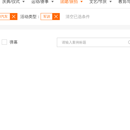
庆典/仪式
运动/赛事
团建/旅拍
文艺/节庆
教育/
活动类型：
清空已选条件
/汽车
军训
弹幕