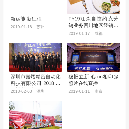
新赋能 新征程
FY19江森自控约克分
销业务四川地区经销商
2019-01-18 苏州
年会
2019-01-17 成都
深圳市嘉熠精密自动化
破旧立新 心xin相印@
科技有限公司 2018 迎
照片在线直播
春摸彩晚会
2018-02-03 深圳
2019-01-11 南京