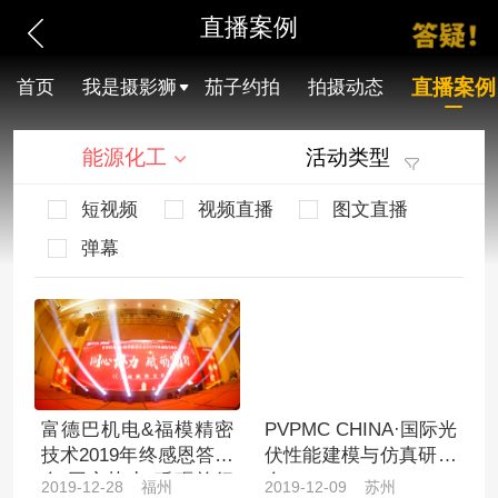
直播案例
直播案例
首页
我是摄影狮
茄子约拍
拍摄动态
能源化工
活动类型
短视频
视频直播
图文直播
弹幕
富德巴机电&福模精密
PVPMC CHINA·国际光
技术2019年终感恩答谢
伏性能建模与仿真研讨
会 同心协力 砥砺前行
会
2019-12-28 福州
2019-12-09 苏州