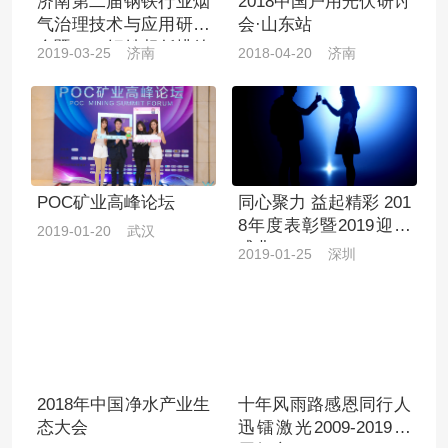
济南第二届钢铁行业烟
2018中国户用光伏研讨
气治理技术与应用研讨
会·山东站
会暨2019钢铁超低排放
2019-03-25 济南
2018-04-20 济南
改造专题研讨会
POC矿业高峰论坛
同心聚力 益起精彩 201
8年度表彰暨2019迎春
2019-01-20 武汉
盛典
2019-01-25 深圳
2018年中国净水产业生
十年风雨路感恩同行人
态大会
迅镭激光2009-2019十