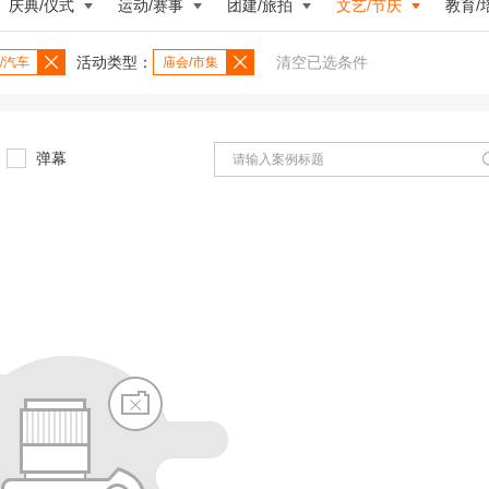
庆典/仪式
运动/赛事
团建/旅拍
文艺/节庆
教育/
活动类型：
清空已选条件
/汽车
庙会/市集
弹幕