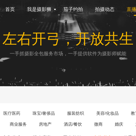
首页
我是摄影狮
茄子约拍
拍摄动态
直
左右开弓，开放共生
一手抓摄影全包服务市场，一手提供软件为摄影师赋能
医疗医药
珠宝/奢侈品
服装纺织
美容/化妆品
教
商业服务
房地产
酒店/餐饮
微商
婚庆