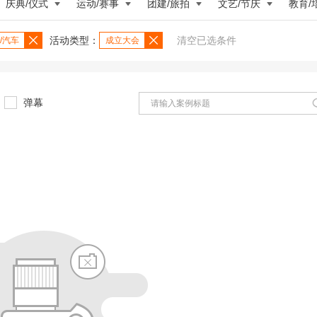
庆典/仪式
运动/赛事
团建/旅拍
文艺/节庆
教育/
活动类型：
清空已选条件
/汽车
成立大会
弹幕