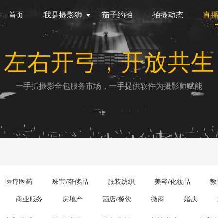
首页
我是摄影狮
茄子约拍
拍摄动态
直
左右开弓，开放共生
一手抓摄影全包服务市场，一手提供软件为摄影师赋能
医疗医药
珠宝/奢侈品
服装纺织
美容/化妆品
教
商业服务
房地产
酒店/餐饮
微商
婚庆