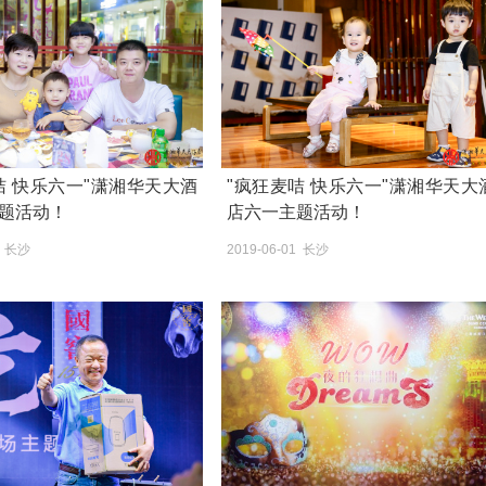
天大酒
"疯狂麦咭 快乐六一"潇湘华天大酒
题活动！
店六一主题活动！
1 长沙
2019-06-01 长沙