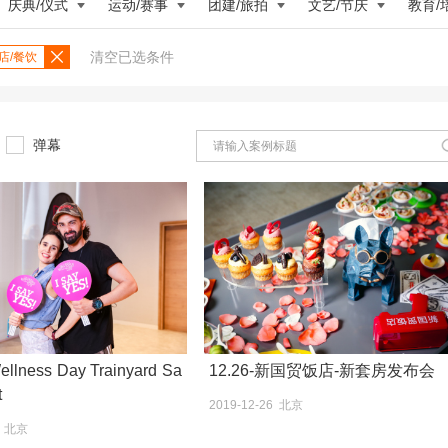
庆典/仪式
运动/赛事
团建/旅拍
文艺/节庆
教育/
清空已选条件
店/餐饮
弹幕
ellness Day Trainyard Sa
12.26-新国贸饭店-新套房发布会
t
2019-12-26 北京
3 北京