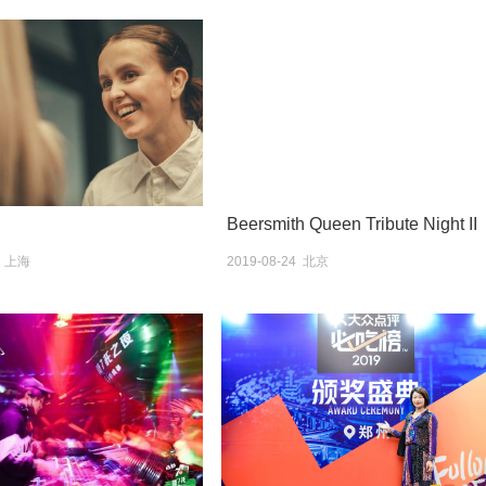
Beersmith Queen Tribute Night II
8 上海
2019-08-24 北京