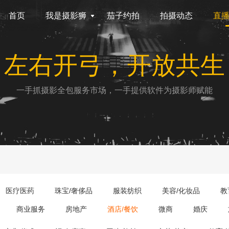
首页
我是摄影狮
茄子约拍
拍摄动态
直
左右开弓，开放共生
一手抓摄影全包服务市场，一手提供软件为摄影师赋能
医疗医药
珠宝/奢侈品
服装纺织
美容/化妆品
教
商业服务
房地产
酒店/餐饮
微商
婚庆