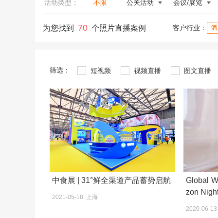
活动类型：
不限
公关活动
会议/展览
70
为您找到
个照片直播案例
客户行业：
酒
筛选：
短视频
视频直播
图文直播
中食展 | 31°鲜全渠道产品蓄势启航
Global W
zon Nigh
2021-05-18 上海
2020-06-1