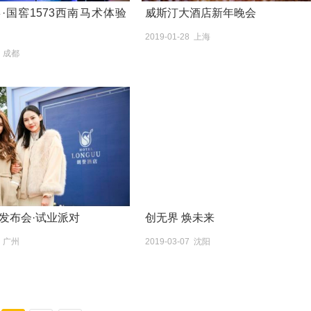
·国窖1573西南马术体验
威斯汀大酒店新年晚会
2019-01-28 上海
7 成都
发布会·试业派对
创无界 焕未来
0 广州
2019-03-07 沈阳