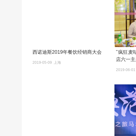
西诺迪斯2019年餐饮经销商大会
"疯狂麦咭 快乐六一"潇湘华
店六一主
2019-05-09 上海
2019-06-0