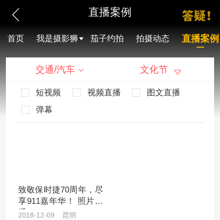
直播案例
直播案例
首页
我是摄影狮
茄子约拍
拍摄动态
交通/汽车
文化节
短视频
视频直播
图文直播
弹幕
致敬保时捷70周年，尽
享911嘉年华！ 照片直
播
2018-12-09 昆明