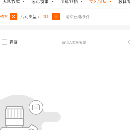
庆典/仪式
运动/赛事
团建/旅拍
文艺/节庆
教育/
活动类型：
清空已选条件
/汽车
其他
弹幕