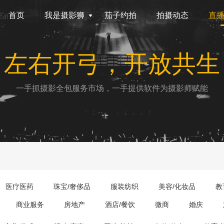
首页
我是摄影狮
茄子约拍
拍摄动态
直
左右开弓，开放共生
一手抓摄影全包服务市场，一手提供软件为摄影师赋能
医疗医药
珠宝/奢侈品
服装纺织
美容/化妆品
教
商业服务
房地产
酒店/餐饮
微商
婚庆