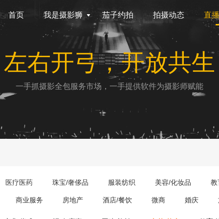
首页
我是摄影狮
茄子约拍
拍摄动态
直
左右开弓，开放共生
一手抓摄影全包服务市场，一手提供软件为摄影师赋能
医疗医药
珠宝/奢侈品
服装纺织
美容/化妆品
教
商业服务
房地产
酒店/餐饮
微商
婚庆