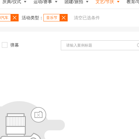
庆典/仪式
运动/赛事
团建/旅拍
文艺/节庆
教育/
活动类型：
清空已选条件
/汽车
音乐节
弹幕