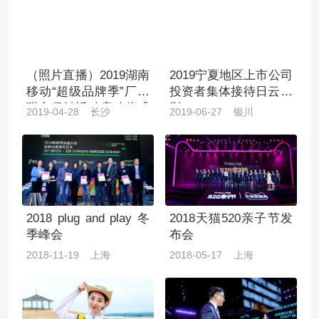
（照片直播）2019湖南
2019宁夏地区上市公司
移动“超级品牌季”厂商
投资者集体接待日云摄
联合促销活动启动仪式
影
2019-04-28 长沙
2019-06-27 银川
暨终端订货会
2018 plug and play 冬
2018天猫520亲子节发
季峰会
布会
2018-11-19 上海
2018-05-17 上海