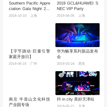
Southern Pacific Appre
2019 GCL&HUAWEI S
ciation Gala Night 201
NEC VIP Party
8
2018-10-10 上海
2019-06-05 上海
【字节跳动·巨量引擎
华为畅享系列新品发布
家庭开放日】
会
2019-06-15 广州
2019-03-24 西安
南京 牛首山文化科技
抖 in city 美好天津站
产业园专场
2019-05-21 天津