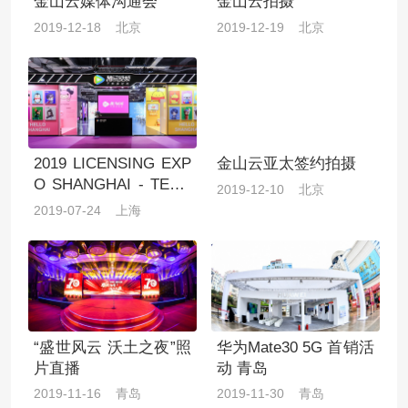
金山云媒体沟通会
金山云拍摄
2019-12-18 北京
2019-12-19 北京
2019 LICENSING EXP
金山云亚太签约拍摄
O SHANGHAI - TENC
2019-12-10 北京
ENT VIDEO
2019-07-24 上海
“盛世风云 沃土之夜”照
华为Mate30 5G 首销活
片直播
动 青岛
2019-11-16 青岛
2019-11-30 青岛