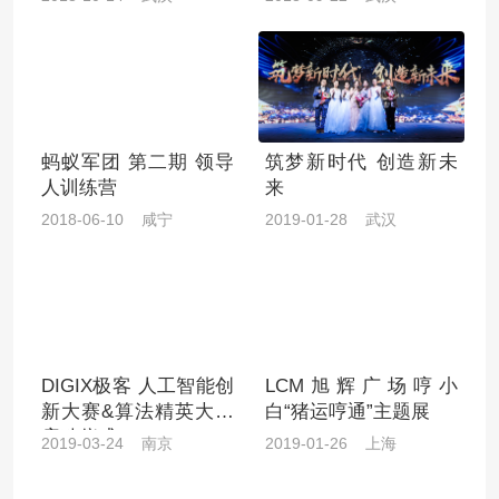
蚂蚁军团 第二期 领导
筑梦新时代 创造新未
人训练营
来
2018-06-10 咸宁
2019-01-28 武汉
DIGIX极客 人工智能创
LCM旭辉广场哼小
新大赛&算法精英大赛
白“猪运哼通”主题展
启动仪式
2019-03-24 南京
2019-01-26 上海