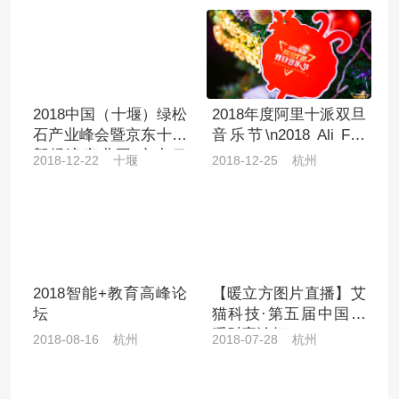
2018中国（十堰）绿松
2018年度阿里十派双旦
石产业峰会暨京东十堰
音乐节\n2018 Ali Fun
新经济产业园 京东云
Club New Year Music
2018-12-22 十堰
2018-12-25 杭州
（十堰）创新中心揭牌
仪式
2018智能+教育高峰论
【暖立方图片直播】艾
坛
猫科技·第五届中国供
暖财富论坛
2018-08-16 杭州
2018-07-28 杭州