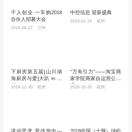
千人创业·一车购2018
中控信息 迎新盛典
合伙人招募大会
2019-01-14 杭州
2018-06-22 兰州
下厨房第五届[山川湖
“万有引力”——淘宝商
海厨房与爱]大趴 in 杭
家学院商家自运营公开
州
课
2018-12-30 杭州
2018-10-30 杭州
谋动思变 营战华中—
2018中国（十堰）绿松