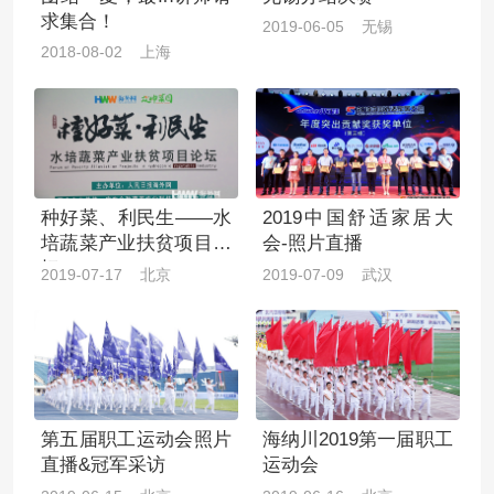
求集合！
2019-06-05 无锡
2018-08-02 上海
种好菜、利民生——水
2019中国舒适家居大
培蔬菜产业扶贫项目论
会-照片直播
坛
2019-07-17 北京
2019-07-09 武汉
第五届职工运动会照片
海纳川2019第一届职工
直播&冠军采访
运动会