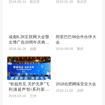
坛
2018-09-14 哈尔滨
2019-01-20 哈尔滨
成都6.28互联网大会暨
阿里巴巴99合作伙伴大
文博广告20周年庆典欢
会
迎晚宴
2018-06-28 成都
2018-09-09 重庆
“智超所见 关护无界”飞
2018合肥网络安全大会
利浦超声智i系列新品
2018-11-09 合肥
发布会
2019-03-16 兰州