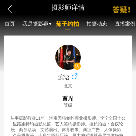
摄影师详情
茄子约拍
首页
我是摄影狮
拍摄动态
直播案例
滨语
北京
首席
等级
从事摄影行业11年，淘宝天猫签约商业摄影师、李宁全国十公
里路跑特约摄影总监、艺人签约摄影师。擅长拍摄：会议论
坛、商务活动、文艺演出、体育赛事、商业广告、人像摄影、
产品摄影等。十多年摄影历练，最大的感悟就是尽力做好前