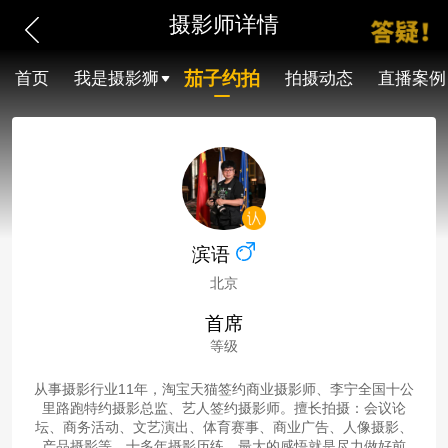
摄影师详情
茄子约拍
首页
我是摄影狮
拍摄动态
直播案例
滨语
北京
首席
等级
从事摄影行业11年，淘宝天猫签约商业摄影师、李宁全国十公
里路跑特约摄影总监、艺人签约摄影师。擅长拍摄：会议论
坛、商务活动、文艺演出、体育赛事、商业广告、人像摄影、
产品摄影等。十多年摄影历练，最大的感悟就是尽力做好前