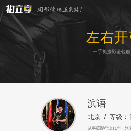
左右开
一手抓摄影全包服
滨语
北京
/
等级：
从事摄影行业11年，