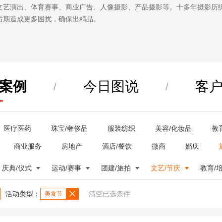
文艺演出、体育赛事、商业广告、人像摄影、产品摄影等。十多年摄影历
后期造成更多困扰，确保出精品。
案例
今日图说
客
/
/
医疗医药
珠宝/奢侈品
服装纺织
美容/化妆品
教
商业服务
房地产
酒店/餐饮
微商
婚庆
庆典/仪式
运动/赛事
团建/旅拍
文艺/节庆
教育/
活动类型：
清空已选条件
美食节