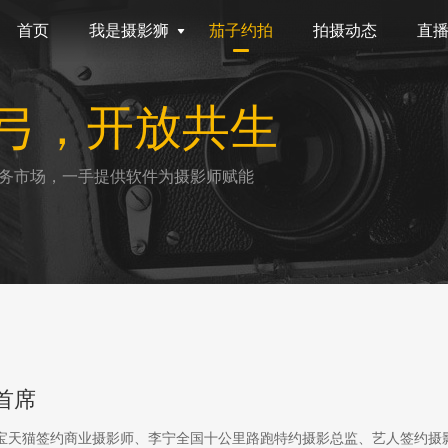
首页
我是摄影狮
茄子约拍
拍摄动态
直
弓，开放共生
务市场，一手提供软件为摄影师赋能
首席
淘宝天猫签约商业摄影师、李宁全国十公里路跑特约摄影总监、艺人签约摄