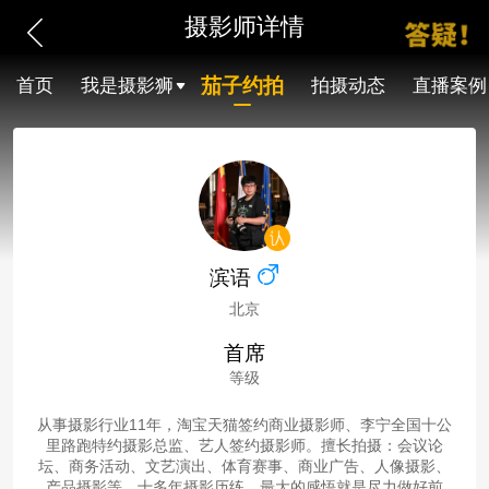
摄影师详情
茄子约拍
首页
我是摄影狮
拍摄动态
直播案例
滨语
北京
首席
等级
从事摄影行业11年，淘宝天猫签约商业摄影师、李宁全国十公
里路跑特约摄影总监、艺人签约摄影师。擅长拍摄：会议论
坛、商务活动、文艺演出、体育赛事、商业广告、人像摄影、
产品摄影等。十多年摄影历练，最大的感悟就是尽力做好前