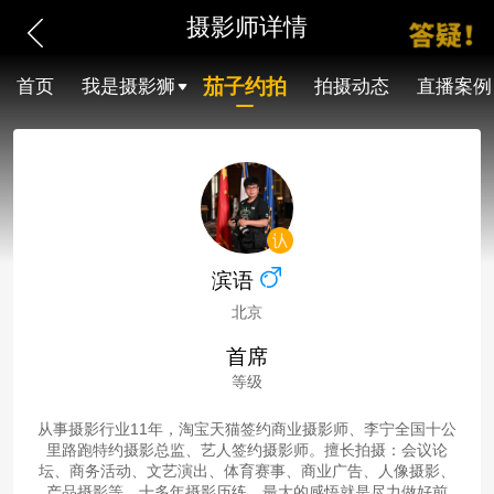
摄影师详情
茄子约拍
首页
我是摄影狮
拍摄动态
直播案例
滨语
北京
首席
等级
从事摄影行业11年，淘宝天猫签约商业摄影师、李宁全国十公
里路跑特约摄影总监、艺人签约摄影师。擅长拍摄：会议论
坛、商务活动、文艺演出、体育赛事、商业广告、人像摄影、
产品摄影等。十多年摄影历练，最大的感悟就是尽力做好前