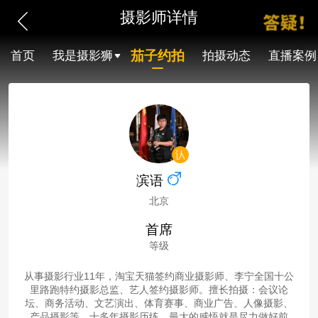
摄影师详情
茄子约拍
首页
我是摄影狮
拍摄动态
直播案例
滨语
北京
首席
等级
从事摄影行业11年，淘宝天猫签约商业摄影师、李宁全国十公
里路跑特约摄影总监、艺人签约摄影师。擅长拍摄：会议论
坛、商务活动、文艺演出、体育赛事、商业广告、人像摄影、
产品摄影等。十多年摄影历练，最大的感悟就是尽力做好前