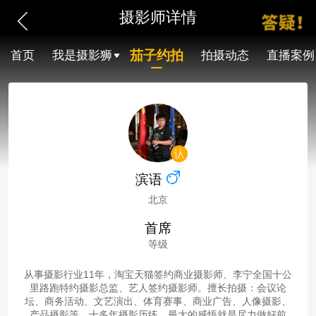
摄影师详情
茄子约拍
首页
我是摄影狮
拍摄动态
直播案例
滨语
北京
首席
等级
从事摄影行业11年，淘宝天猫签约商业摄影师、李宁全国十公
里路跑特约摄影总监、艺人签约摄影师。擅长拍摄：会议论
坛、商务活动、文艺演出、体育赛事、商业广告、人像摄影、
产品摄影等。十多年摄影历练，最大的感悟就是尽力做好前