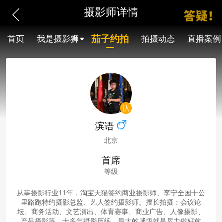
摄影师详情
茄子约拍
首页
我是摄影狮
拍摄动态
直播案例
滨语
北京
首席
等级
从事摄影行业11年，淘宝天猫签约商业摄影师、李宁全国十公
里路跑特约摄影总监、艺人签约摄影师。擅长拍摄：会议论
坛、商务活动、文艺演出、体育赛事、商业广告、人像摄影、
产品摄影等。十多年摄影历练，最大的感悟就是尽力做好前