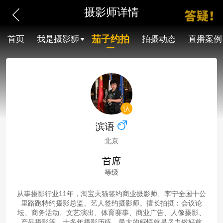
摄影师详情
茄子约拍
首页
我是摄影狮
拍摄动态
直播案例
滨语
北京
首席
等级
从事摄影行业11年，淘宝天猫签约商业摄影师、李宁全国十公
里路跑特约摄影总监、艺人签约摄影师。擅长拍摄：会议论
坛、商务活动、文艺演出、体育赛事、商业广告、人像摄影、
产品摄影等。十多年摄影历练，最大的感悟就是尽力做好前