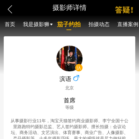
摄影师详情
茄子约拍
首页
我是摄影狮
拍摄动态
直播案例
滨语
北京
首席
等级
从事摄影行业11年，淘宝天猫签约商业摄影师、李宁全国十公
里路跑特约摄影总监、艺人签约摄影师。擅长拍摄：会议论
坛、商务活动、文艺演出、体育赛事、商业广告、人像摄影、
产品摄影等。十多年摄影历练，最大的感悟就是尽力做好前