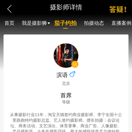
摄影师详情
茄子约拍
首页
我是摄影狮
拍摄动态
直播案例
滨语
北京
首席
等级
从事摄影行业11年，淘宝天猫签约商业摄影师、李宁全国十公
里路跑特约摄影总监、艺人签约摄影师。擅长拍摄：会议论
坛、商务活动、文艺演出、体育赛事、商业广告、人像摄影、
产品摄影等。十多年摄影历练，最大的感悟就是尽力做好前