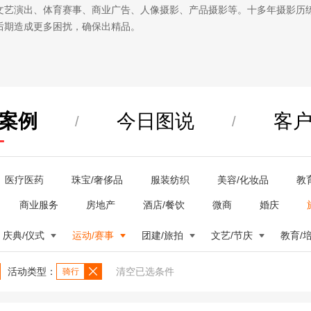
文艺演出、体育赛事、商业广告、人像摄影、产品摄影等。十多年摄影历
后期造成更多困扰，确保出精品。
案例
今日图说
客
/
/
医疗医药
珠宝/奢侈品
服装纺织
美容/化妆品
教
商业服务
房地产
酒店/餐饮
微商
婚庆
庆典/仪式
运动/赛事
团建/旅拍
文艺/节庆
教育/
活动类型：
清空已选条件
骑行