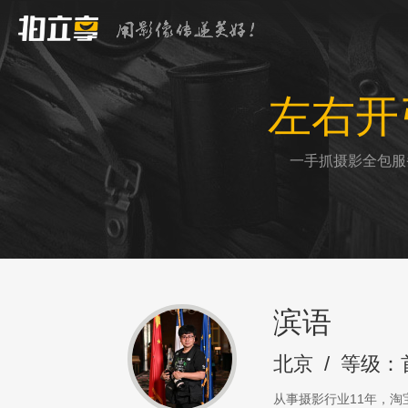
左右开
一手抓摄影全包服
滨语
北京
/
等级：
从事摄影行业11年，