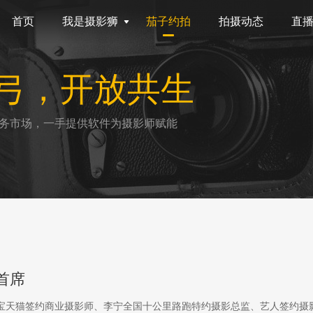
首页
我是摄影狮
茄子约拍
拍摄动态
直
弓，开放共生
务市场，一手提供软件为摄影师赋能
首席
淘宝天猫签约商业摄影师、李宁全国十公里路跑特约摄影总监、艺人签约摄