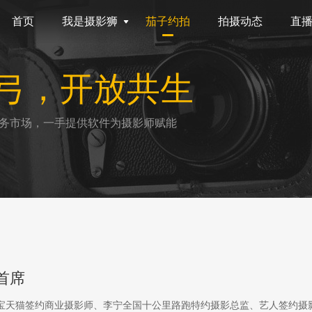
首页
我是摄影狮
茄子约拍
拍摄动态
直
弓，开放共生
务市场，一手提供软件为摄影师赋能
首席
淘宝天猫签约商业摄影师、李宁全国十公里路跑特约摄影总监、艺人签约摄