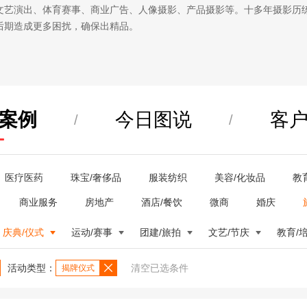
文艺演出、体育赛事、商业广告、人像摄影、产品摄影等。十多年摄影历
后期造成更多困扰，确保出精品。
案例
今日图说
客
/
/
医疗医药
珠宝/奢侈品
服装纺织
美容/化妆品
教
商业服务
房地产
酒店/餐饮
微商
婚庆
庆典/仪式
运动/赛事
团建/旅拍
文艺/节庆
教育/
活动类型：
清空已选条件
揭牌仪式