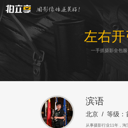
左右开
一手抓摄影全包服
滨语
北京
/
等级：
从事摄影行业11年，