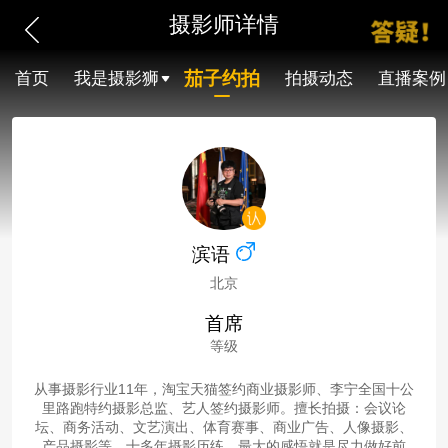
摄影师详情
茄子约拍
首页
我是摄影狮
拍摄动态
直播案例
滨语
北京
首席
等级
从事摄影行业11年，淘宝天猫签约商业摄影师、李宁全国十公
里路跑特约摄影总监、艺人签约摄影师。擅长拍摄：会议论
坛、商务活动、文艺演出、体育赛事、商业广告、人像摄影、
产品摄影等。十多年摄影历练，最大的感悟就是尽力做好前