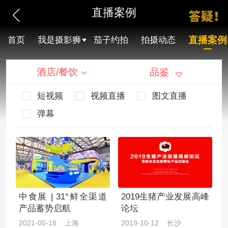
直播案例
直播案例
首页
我是摄影狮
茄子约拍
拍摄动态
酒店/餐饮
品鉴
短视频
视频直播
图文直播
弹幕
中食展 | 31°鲜全渠道
2019生猪产业发展高峰
产品蓄势启航
论坛
2021-05-18 上海
2019-10-12 长沙