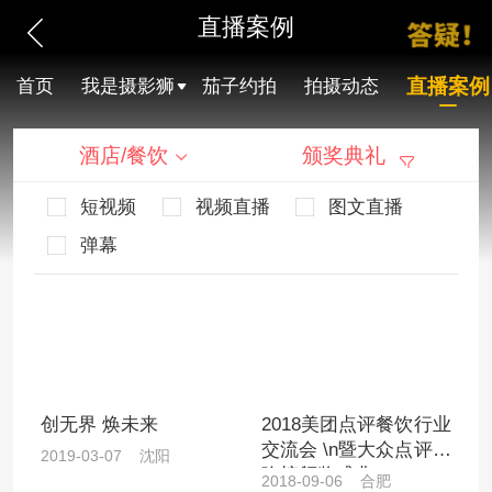
直播案例
直播案例
首页
我是摄影狮
茄子约拍
拍摄动态
酒店/餐饮
颁奖典礼
短视频
视频直播
图文直播
弹幕
创无界 焕未来
2018美团点评餐饮行业
交流会 \n暨大众点评必
2019-03-07 沈阳
吃榜颁奖盛典
2018-09-06 合肥