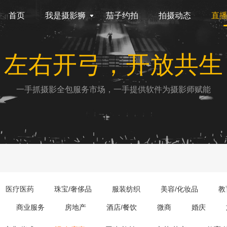
首页
我是摄影狮
茄子约拍
拍摄动态
直
左右开弓，开放共生
一手抓摄影全包服务市场，一手提供软件为摄影师赋能
医疗医药
珠宝/奢侈品
服装纺织
美容/化妆品
教
商业服务
房地产
酒店/餐饮
微商
婚庆