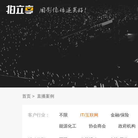
首页
>
直播案例
客户行业：
不限
IT/互联网
金融/保险
能源化工
协会商会
政府机构