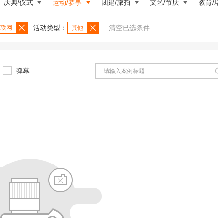
庆典/仪式
运动/赛事
团建/旅拍
文艺/节庆
教育/
活动类型：
清空已选条件
/互联网
其他
弹幕