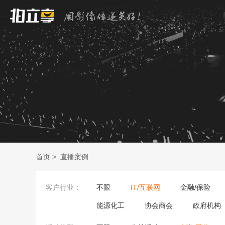
首页
>
直播案例
客户行业：
不限
IT/互联网
金融/保险
能源化工
协会商会
政府机构