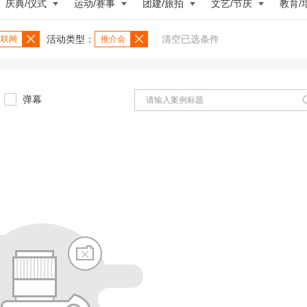
庆典/仪式
运动/赛事
团建/旅拍
文艺/节庆
教育/
活动类型：
清空已选条件
/互联网
推介会
弹幕