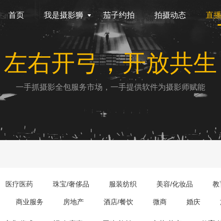
首页
我是摄影狮
茄子约拍
拍摄动态
直
左右开弓，开放共生
一手抓摄影全包服务市场，一手提供软件为摄影师赋能
医疗医药
珠宝/奢侈品
服装纺织
美容/化妆品
教
商业服务
房地产
酒店/餐饮
微商
婚庆