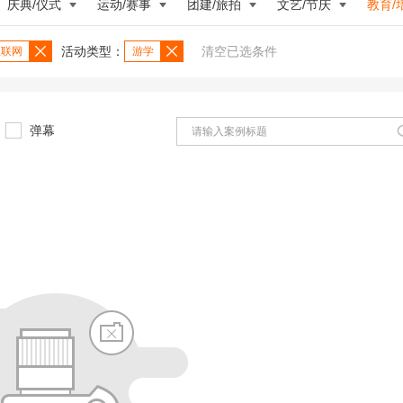
庆典/仪式
运动/赛事
团建/旅拍
文艺/节庆
教育/
活动类型：
清空已选条件
/互联网
游学
弹幕