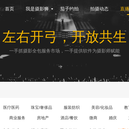
首页
我是摄影狮
茄子约拍
拍摄动态
直
左右开弓，开放共生
一手抓摄影全包服务市场，一手提供软件为摄影师赋能
医疗医药
珠宝/奢侈品
服装纺织
美容/化妆品
教
商业服务
房地产
酒店/餐饮
微商
婚庆