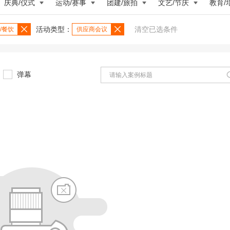
庆典/仪式
运动/赛事
团建/旅拍
文艺/节庆
教育/
活动类型：
清空已选条件
/餐饮
供应商会议
弹幕