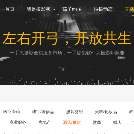
首页
我是摄影狮
茄子约拍
拍摄动态
直
左右开弓，开放共生
一手抓摄影全包服务市场，一手提供软件为摄影师赋能
医疗医药
珠宝/奢侈品
服装纺织
美容/化妆品
教
商业服务
房地产
酒店/餐饮
微商
婚庆