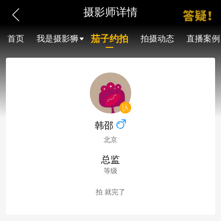
摄影师详情
茄子约拍
首页
我是摄影狮
拍摄动态
直播案例
韩邵
北京
总监
等级
拍 就完了