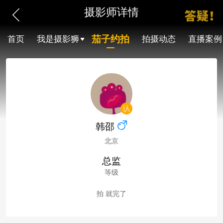
摄影师详情
茄子约拍
首页
我是摄影狮
拍摄动态
直播案例
韩邵
北京
总监
等级
拍 就完了