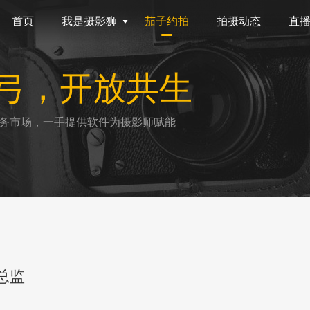
首页
我是摄影狮
茄子约拍
拍摄动态
直
弓，开放共生
务市场，一手提供软件为摄影师赋能
总监