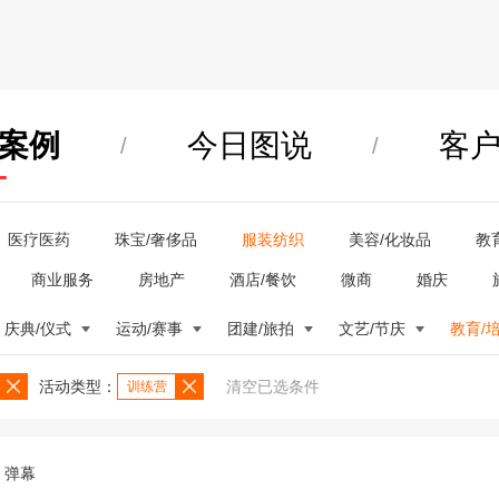
案例
今日图说
客
/
/
医疗医药
珠宝/奢侈品
服装纺织
美容/化妆品
教
商业服务
房地产
酒店/餐饮
微商
婚庆
庆典/仪式
运动/赛事
团建/旅拍
文艺/节庆
教育/
活动类型：
清空已选条件
训练营
弹幕