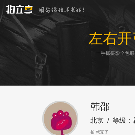
左右开
一手抓摄影全包服
韩邵
北京
/
等级：
拍 就完了