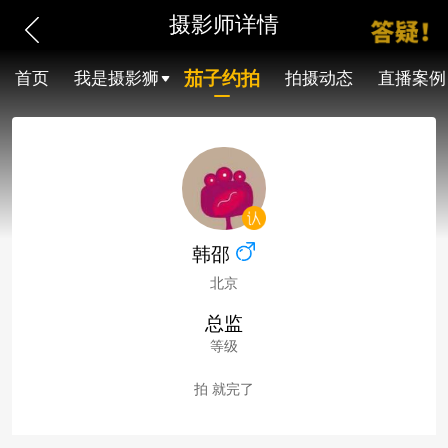
摄影师详情
茄子约拍
首页
我是摄影狮
拍摄动态
直播案例
韩邵
北京
总监
等级
拍 就完了