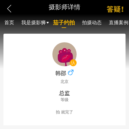
摄影师详情
茄子约拍
首页
我是摄影狮
拍摄动态
直播案例
韩邵
北京
总监
等级
拍 就完了