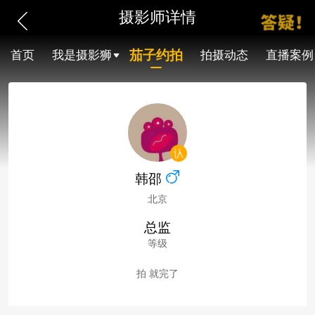
摄影师详情
茄子约拍
首页
我是摄影狮
拍摄动态
直播案例
韩邵
北京
总监
等级
拍 就完了