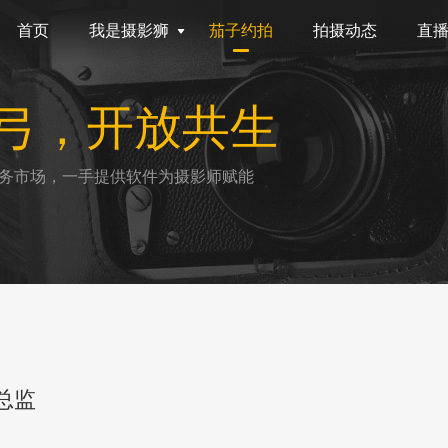
首页
我是摄影狮
茄子约拍
拍摄动态
直
弓，开放共生
务市场，一手提供软件为摄影师赋能
总监