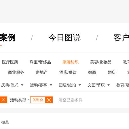
案例
今日图说
客
/
/
医疗医药
珠宝/奢侈品
服装纺织
美容/化妆品
教
商业服务
房地产
酒店/餐饮
微商
婚庆
庆典/仪式
运动/赛事
团建/旅拍
文艺/节庆
教育/
活动类型：
清空已选条件
答谢会
弹幕