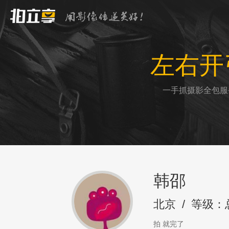
左右开
一手抓摄影全包服
韩邵
北京
/
等级：
拍 就完了