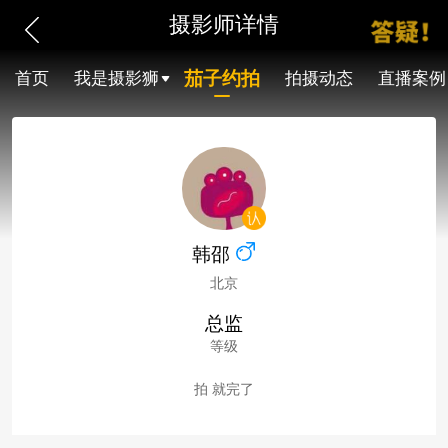
摄影师详情
茄子约拍
首页
我是摄影狮
拍摄动态
直播案例
韩邵
北京
总监
等级
拍 就完了