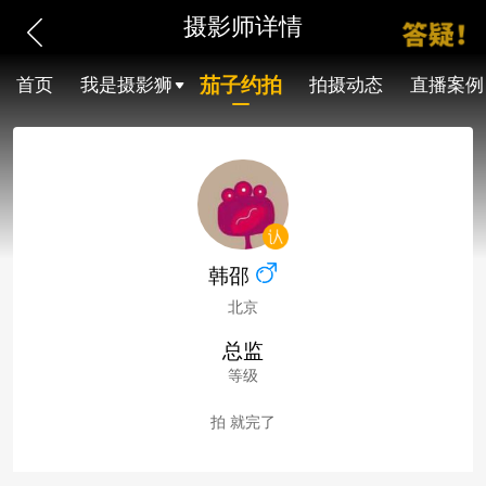
摄影师详情
茄子约拍
首页
我是摄影狮
拍摄动态
直播案例
韩邵
北京
总监
等级
拍 就完了