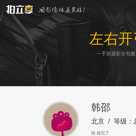
左右开
一手抓摄影全包服
韩邵
北京
/
等级：
拍 就完了