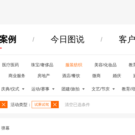
案例
今日图说
客
/
/
医疗医药
珠宝/奢侈品
服装纺织
美容/化妆品
教
商业服务
房地产
酒店/餐饮
微商
婚庆
庆典/仪式
运动/赛事
团建/旅拍
文艺/节庆
教育/
活动类型：
清空已选条件
试乘试驾
弹幕