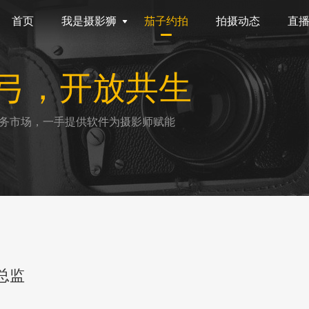
首页
我是摄影狮
茄子约拍
拍摄动态
直
弓，开放共生
务市场，一手提供软件为摄影师赋能
总监