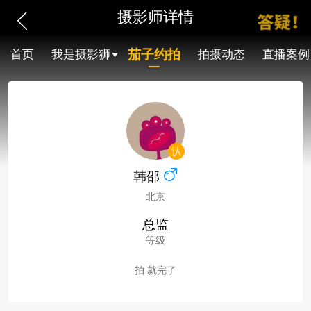
摄影师详情
茄子约拍
首页
我是摄影狮
拍摄动态
直播案例
韩邵
北京
总监
等级
拍 就完了