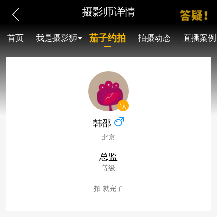
摄影师详情
茄子约拍
首页
我是摄影狮
拍摄动态
直播案例
韩邵
北京
总监
等级
拍 就完了