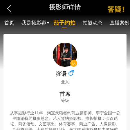
摄影师详情
茄子约拍
首页
我是摄影狮
拍摄动态
直播案例
滨语
北京
首席
等级
从事摄影行业11年，淘宝天猫签约商业摄影师、李宁全国十公
里路跑特约摄影总监、艺人签约摄影师。擅长拍摄：会议论
坛、商务活动、文艺演出、体育赛事、商业广告、人像摄影、
产品摄影等。十多年摄影历练，最大的感悟就是尽力做好前