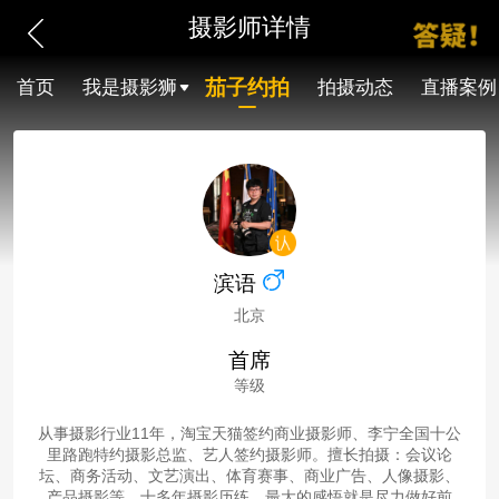
摄影师详情
茄子约拍
首页
我是摄影狮
拍摄动态
直播案例
滨语
北京
首席
等级
从事摄影行业11年，淘宝天猫签约商业摄影师、李宁全国十公
里路跑特约摄影总监、艺人签约摄影师。擅长拍摄：会议论
坛、商务活动、文艺演出、体育赛事、商业广告、人像摄影、
产品摄影等。十多年摄影历练，最大的感悟就是尽力做好前