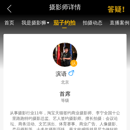
摄影师详情
茄子约拍
首页
我是摄影狮
拍摄动态
直播案例
滨语
北京
首席
等级
从事摄影行业11年，淘宝天猫签约商业摄影师、李宁全国十公
里路跑特约摄影总监、艺人签约摄影师。擅长拍摄：会议论
坛、商务活动、文艺演出、体育赛事、商业广告、人像摄影、
产品摄影等。十多年摄影历练，最大的感悟就是尽力做好前