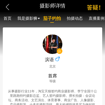
摄影师详情
茄子约拍
首页
我是摄影狮
拍摄动态
直播案例
滨语
北京
首席
等级
从事摄影行业11年，淘宝天猫签约商业摄影师、李宁全国十公
里路跑特约摄影总监、艺人签约摄影师。擅长拍摄：会议论
坛、商务活动、文艺演出、体育赛事、商业广告、人像摄影、
产品摄影等。十多年摄影历练，最大的感悟就是尽力做好前